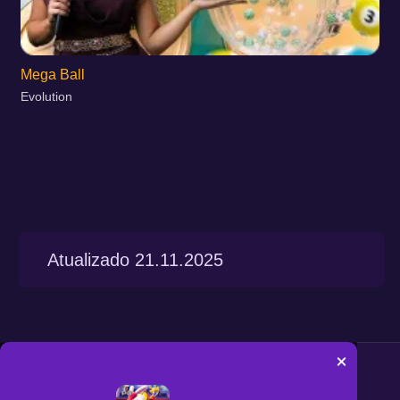
Mega Ball
Evolution
Atualizado 21.11.2025
The Dog House - Muttley Crew
Meteoroid Deluxe
Roulette Azure
PragmaticPlay
Spinmatic
Pragmatic Live
60BET