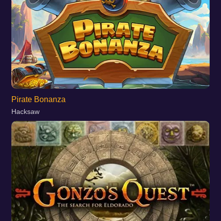
Pirate Bonanza
Hacksaw