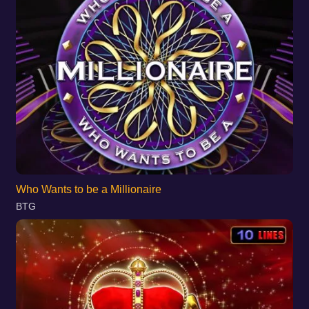
Who Wants to be a Millionaire
BTG