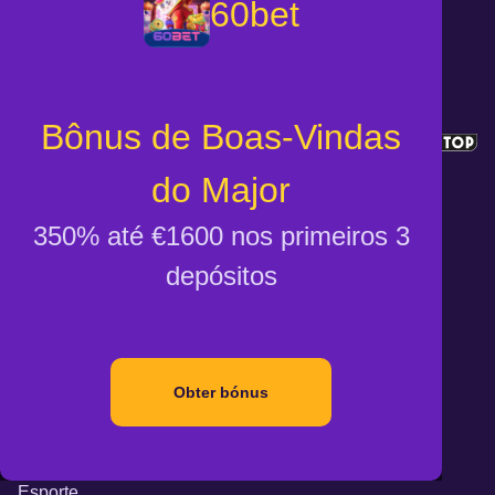
60bet
Bônus de Boas-Vindas
do Major
Home
350% até €1600 nos primeiros 3
Plinko 2
XXXtreme Lightning Roule
Le Bandit
depósitos
BGaming
Login
Evolution
Hacksaw
App
Jogos
Obter bónus
Bonus
Esporte