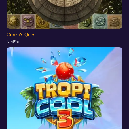
Gonzo's Quest
NetEnt