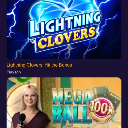
Lightning Clovers: Hit the Bonus
Playson