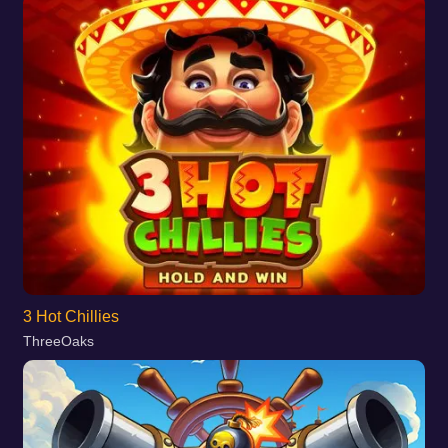
3 Hot Chillies
ThreeOaks