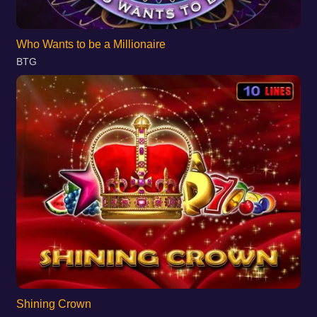
Who Wants to be a Millionaire
BTG
Shining Crown