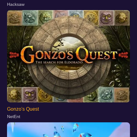
Hacksaw
Gonzo's Quest
NetEnt