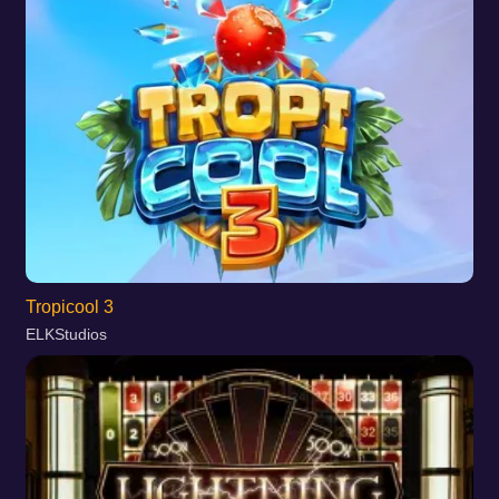
Tropicool 3
ELKStudios