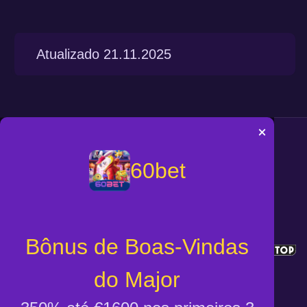
Atualizado 21.11.2025
The Dog House - Muttley Crew
Meteoroid Deluxe
Roulette Azure
PragmaticPlay
Spinmatic
Pragmatic Live
60BET
60bet
Bônus de Boas-Vindas
do Major
Home