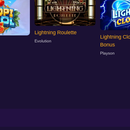
Lightning Roulette
Lightning Clo
Evolution
Bonus
Playson
Need for X
Roulette Lo
Aviator
ghtning
Valley of th
MONOPOLY Live
Buffalo Trail
Onlyplay
Pragmatic Live
Spribe
Yggdrasil
Evolution
Game Beat