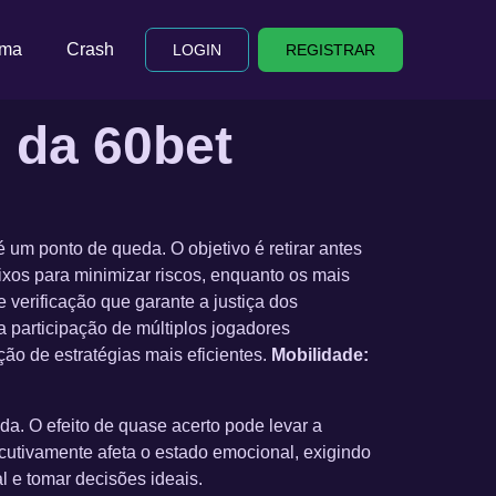
rma
Crash
LOGIN
REGISTRAR
 da 60bet
um ponto de queda. O objetivo é retirar antes
xos para minimizar riscos, enquanto os mais
 verificação que garante a justiça dos
a participação de múltiplos jogadores
ão de estratégias mais eficientes.
Mobilidade:
a. O efeito de quase acerto pode levar a
cutivamente afeta o estado emocional, exigindo
l e tomar decisões ideais.