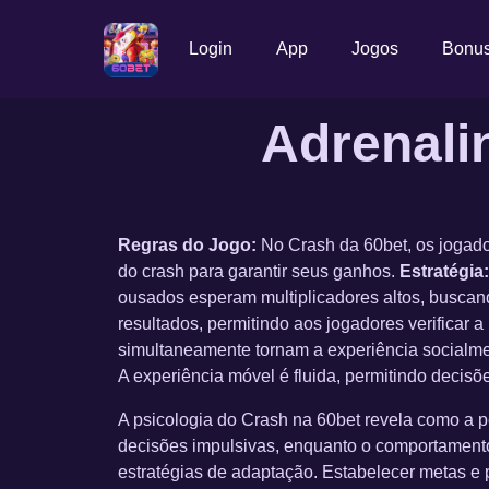
Login
App
Jogos
Bonu
Adrenali
Regras do Jogo:
No Crash da 60bet, os jogado
do crash para garantir seus ganhos.
Estratégia:
ousados esperam multiplicadores altos, buscan
resultados, permitindo aos jogadores verificar a
simultaneamente tornam a experiência socialme
A experiência móvel é fluida, permitindo decisõe
A psicologia do Crash na 60bet revela como a p
decisões impulsivas, enquanto o comportamento 
estratégias de adaptação. Estabelecer metas e 