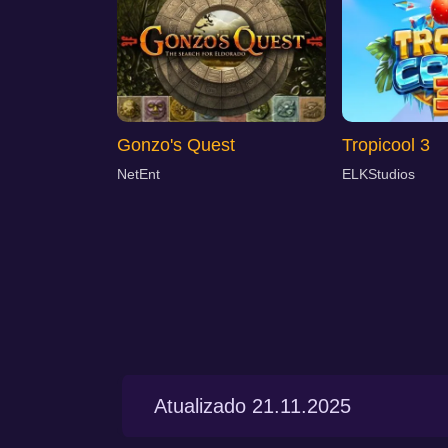
Gonzo's Quest
Tropicool 3
NetEnt
ELKStudios
The Dog House - Muttley
Plinko 2
Meteoroid Deluxe
XXXtreme Li
Roulette Azure
Le Bandit
Crew
Roule
BGaming
Spinmatic
Pragmatic Live
Hacksaw
PragmaticPlay
Evolution
Atualizado 21.11.2025