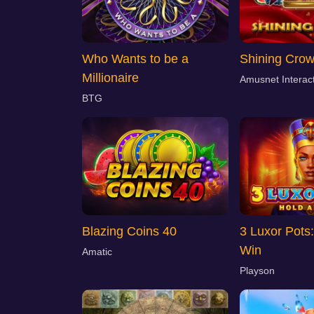
Who Wants to be a
Shining Cro
Millionaire
Amusnet Interac
BTG
Blazing Coins 40
3 Luxor Pots
Win
Amatic
Playson