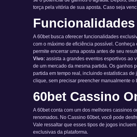
torça pela vitória de sua aposta. Caso seja ve
Funcionalidades
A 60bet busca oferecer funcionalidades exclus
com o máximo de eficiência possível. Conheça o
permite encerrar uma aposta antes de seu resul
Vivo:
assista a grandes eventos esportivos ao v
de um mercado da mesma partida. Os ganhos p
partida em tempo real, incluindo estatísticas de
clique, sem precisar preencher manualmente o 
60bet Cassino O
A 60bet conta com um dos melhores cassinos onl
renomados. No Cassino 60bet, você pode desfru
Vale ressaltar que esses tipos de jogos inclu
exclusivas da plataforma.