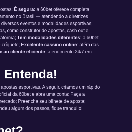
postas:
É segura:
a 60bet oferece completa
amento no Brasil — atendendo a diretrizes
 diversos eventos e modalidades esportivas;
s, como construtor de apostas, cash out e
taforma;
Tem modalidades diferentes:
a 60bet
 críquete;
Excelente cassino online:
além das
 ao cliente eficiente:
atendimento 24/7 em
 Entenda!
postas esportivas. A seguir, criamos um rápido
ficial da 60bet e abra uma conta; Faça a
mercado; Preencha seu bilhete de aposta;
ndeu algum dos passos, fique tranquilo!
bet?