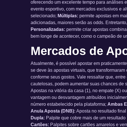
oferecendo um excelente tempo para análises e 
evento esportivo, com mercados exclusivos e a
selecionado;
Múltiplas:
permite apostas em mais
adicionadas, maiores serão as odds. Entretanto
Personalizadas:
permite criar apostas combin
bem longe de acontecer, como o campeão de u
Mercados de Apo
Atualmente, é possível apostar em praticament
se deve às apostas virtuais, que transformaram
conforme seus gostos. Vale ressaltar que, entre
cautelosas, podem aumentar suas chances de su
Apostas na vitória da casa (1), no empate (X) ou 
vantagem ou desvantagem atribuídos inicialme
número estabelecido pela plataforma;
Ambas E
Anula Aposta (DNB):
Aposta no resultado final
Dupla:
Palpite que cobre mais de um resultado 
Cartões:
Palpites sobre cartões amarelos e ve