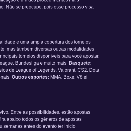
ue. Não se preocupe, pois esse processo visa
ualidade e uma ampla cobertura dos torneios
ete, mas também diversas outras modalidades
rincipais torneios disponíveis para você apostar.
League, Bundesliga e muito mais;
Basquete:
eios de League of Legends, Valorant, CS2, Dota
onais;
Outros esportes:
MMA, Boxe, Vôlei,
ivo. Entre as possibilidades, estão apostas
fira abaixo todos os gêneros de apostas
u semanas antes do evento ter início,