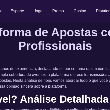
s
Esporte
Jogo
Promo
Casino
Platafo
aforma de Apostas 
Profissionais
anos de experiência, destacando-se por ser uma das maiores 
mpla cobertura de eventos, a plataforma oferece transmissões a
ostas. Nesta análise de hoje, vamos abordar tudo o que você pr
ossa opinião sincera sobre a plataforma.
vel? Análise Detalhada
e fatores que comprovam a credibilidade e solidez da plataform