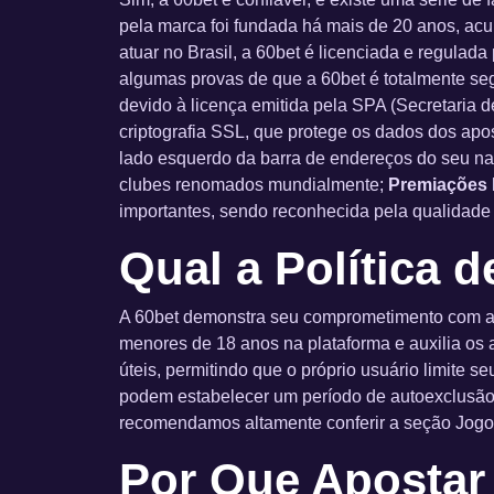
pela marca foi fundada há mais de 20 anos, acu
atuar no Brasil, a 60bet é licenciada e regulad
algumas provas de que a 60bet é totalmente seg
devido à licença emitida pela SPA (Secretaria 
criptografia SSL, que protege os dados dos apos
lado esquerdo da barra de endereços do seu n
clubes renomados mundialmente;
Premiações I
importantes, sendo reconhecida pela qualidade
Qual a Política 
A 60bet demonstra seu comprometimento com a 
menores de 18 anos na plataforma e auxilia os 
úteis, permitindo que o próprio usuário limite 
podem estabelecer um período de autoexclusão, 
recomendamos altamente conferir a seção Jogo R
Por Que Apostar