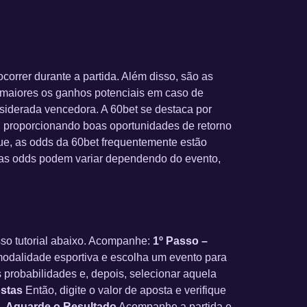
correr durante a partida. Além disso, são as
 maiores os ganhos potenciais em caso de
nsiderada vencedora. A 60bet se destaca por
s, proporcionando boas oportunidades de retorno
ue, as odds da 60bet frequentemente estão
e as odds podem variar dependendo do evento,
so tutorial abaixo. Acompanhe:
1º Passo –
modalidade esportiva e escolha um evento para
 probabilidades e, depois, selecionar aquela
ostas
Então, digite o valor de aposta e verifique
– Aguarde o Resultado
Acompanhe a partida e