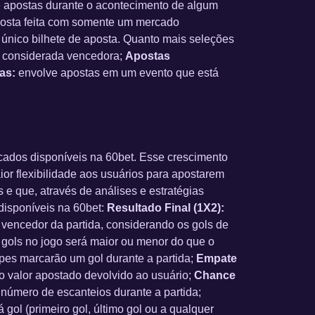
e apostas durante o acontecimento de algum
posta feita com somente um mercado
 único bilhete de aposta. Quanto mais seleções
ja considerada vencedora;
Apostas
as:
envolve apostas em um evento que está
cados disponíveis na 60bet. Esse crescimento
ior flexibilidade aos usuários para apostarem
 e que, através de análises e estratégias
disponíveis na 60bet:
Resultado Final (1X2):
 vencedor da partida, considerando os gols de
e gols no jogo será maior ou menor do que o
pes marcarão um gol durante a partida;
Empate
 o valor apostado devolvido ao usuário;
Chance
número de escanteios durante a partida;
gol (primeiro gol, último gol ou a qualquer