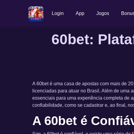
Login
App
Jogos
Bonu
60bet: Plat
A 60bet é uma casa de apostas com mais de 20 
licenciadas para atuar no Brasil. Além de uma a
essenciais para uma experiência completa de ap
confiabilidade, como se cadastrar e, ao final, n
A 60bet é Confiá
Sim, a 60bet é confiável, e existe uma série d